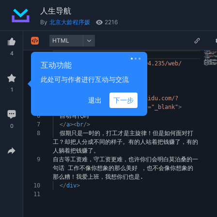
人生导航
By
北京大龄程序媛
2216
HTML
4
1
<
div
id
=
"app"
>
2
互动功能
<
a
href
=
"http://124.220.104.235/web/
chatgpt"
target
=
"_blank"
>
此处可与作者进行互动与交流
3
全网最全免费chatgpt
1
4
</
a
><
br
/>
5
<
a
href
=
"https://comate.baidu.com/?
退出
下一步
inviteCode=3jqeri7x"
target
=
"_blank"
>
6
自动写代码
7
</
a
><
br
/>
0
8
假期只是一时的，打工才是主旋律！但是如何面对打
工？却把人分成不同的样子。有的人站着把钱赚了，有的
人躺着把钱赚了。
9
自古等工资难，守工资更难，也许你们会明白莫泊桑的一
句话 工作不像你想象的那么美好 ，也不会像你想象的
那么糟！我爱上班，我想你们也是.
10
</
div
>
11