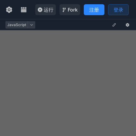
运行
Fork
注册
登录
JavaScript
const
vertexShader
=
`