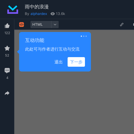
雨中的浪漫
By
alphardex
13.6k
HTML
1
<
div
id
=
"sketch"
></
div
>
122
互动功能
此处可与作者进行互动与交流
52
退出
下一步
4